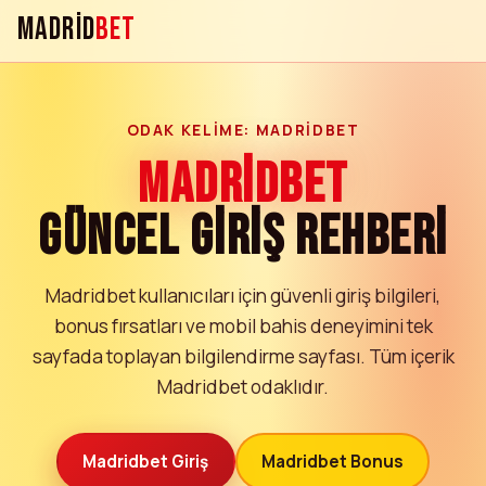
Madrid
bet
ODAK KELIME: MADRIDBET
Madridbet
Güncel Giriş Rehberi
Madridbet kullanıcıları için güvenli giriş bilgileri,
bonus fırsatları ve mobil bahis deneyimini tek
sayfada toplayan bilgilendirme sayfası. Tüm içerik
Madridbet odaklıdır.
Madridbet Giriş
Madridbet Bonus