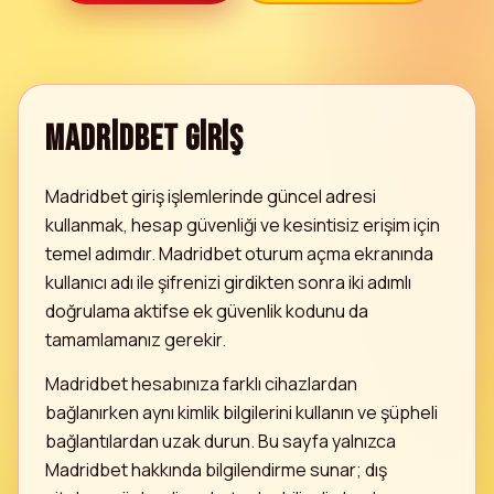
Madridbet Giriş
Madridbet giriş işlemlerinde güncel adresi
kullanmak, hesap güvenliği ve kesintisiz erişim için
temel adımdır. Madridbet oturum açma ekranında
kullanıcı adı ile şifrenizi girdikten sonra iki adımlı
doğrulama aktifse ek güvenlik kodunu da
tamamlamanız gerekir.
Madridbet hesabınıza farklı cihazlardan
bağlanırken aynı kimlik bilgilerini kullanın ve şüpheli
bağlantılardan uzak durun. Bu sayfa yalnızca
Madridbet hakkında bilgilendirme sunar; dış