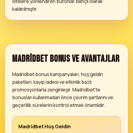
sitelere yönlendiren butonlar bilinçli olarak
kaldırılmıştır.
Madridbet Bonus ve Avantajlar
Madridbet bonus kampanyaları; hoş geldin
paketleri, kayıp iadesi ve etkinlik bazlı
promosyonlarla zenginleşir. Madridbet’te
bonusları kullanmadan önce çevrim şartlarını ve
geçerlilik sürelerini kontrol etmek önemlidir.
Madridbet Hoş Geldin