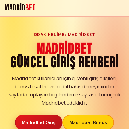
Madrid
bet
ODAK KELIME: MADRIDBET
Madridbet
Güncel Giriş Rehberi
Madridbet kullanıcıları için güvenli giriş bilgileri,
bonus fırsatları ve mobil bahis deneyimini tek
sayfada toplayan bilgilendirme sayfası. Tüm içerik
Madridbet odaklıdır.
Madridbet Giriş
Madridbet Bonus