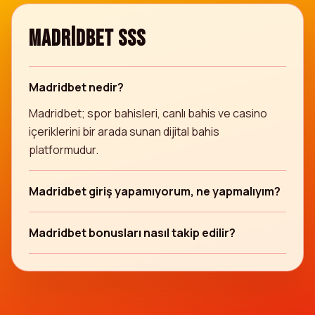
Madridbet SSS
Madridbet nedir?
Madridbet; spor bahisleri, canlı bahis ve casino
içeriklerini bir arada sunan dijital bahis
platformudur.
Madridbet giriş yapamıyorum, ne yapmalıyım?
Madridbet bonusları nasıl takip edilir?