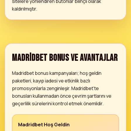
sitelere yönlendiren butonlar bilinçli olarak
kaldırılmıştır.
Madridbet Bonus ve Avantajlar
Madridbet bonus kampanyaları; hoş geldin
paketleri, kayıp iadesi ve etkinlik bazlı
promosyonlarla zenginleşir. Madridbet’te
bonusları kullanmadan önce çevrim şartlarını ve
geçerlilik sürelerini kontrol etmek önemlidir.
Madridbet Hoş Geldin