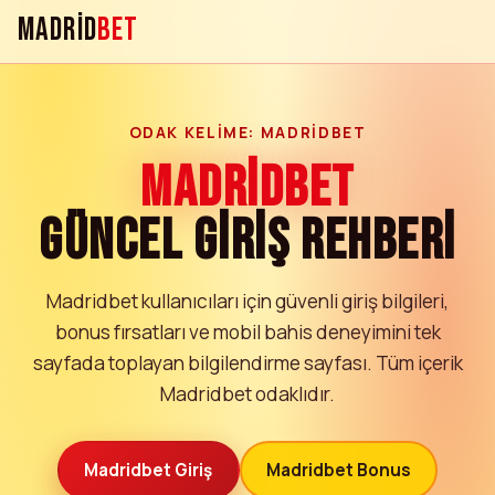
Madrid
bet
ODAK KELIME: MADRIDBET
Madridbet
Güncel Giriş Rehberi
Madridbet kullanıcıları için güvenli giriş bilgileri,
bonus fırsatları ve mobil bahis deneyimini tek
sayfada toplayan bilgilendirme sayfası. Tüm içerik
Madridbet odaklıdır.
Madridbet Giriş
Madridbet Bonus