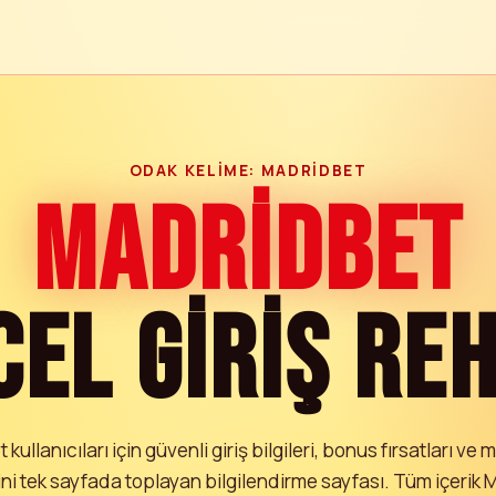
ODAK KELIME: MADRIDBET
Madridbet
el Giriş Re
kullanıcıları için güvenli giriş bilgileri, bonus fırsatları ve 
i tek sayfada toplayan bilgilendirme sayfası. Tüm içerik