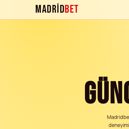
Madrid
bet
Günc
Madridbet 
deneyimin