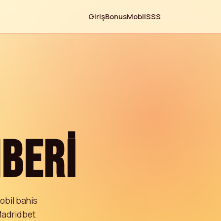
Giriş
Bonus
Mobil
SSS
hberi
mobil bahis
 Madridbet