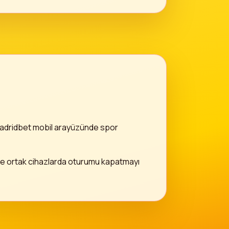
. Madridbet mobil arayüzünde spor
n ve ortak cihazlarda oturumu kapatmayı