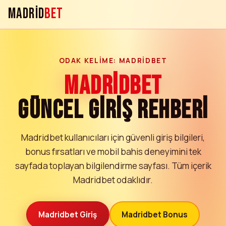
Madrid
bet
ODAK KELIME: MADRIDBET
Madridbet
Güncel Giriş Rehberi
Madridbet kullanıcıları için güvenli giriş bilgileri,
bonus fırsatları ve mobil bahis deneyimini tek
sayfada toplayan bilgilendirme sayfası. Tüm içerik
Madridbet odaklıdır.
Madridbet Giriş
Madridbet Bonus