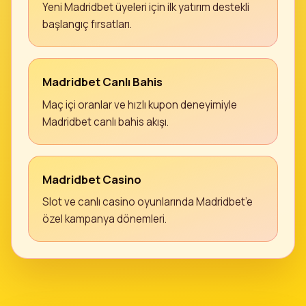
Yeni Madridbet üyeleri için ilk yatırım destekli
başlangıç fırsatları.
Madridbet Canlı Bahis
Maç içi oranlar ve hızlı kupon deneyimiyle
Madridbet canlı bahis akışı.
Madridbet Casino
Slot ve canlı casino oyunlarında Madridbet’e
özel kampanya dönemleri.