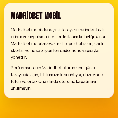
Madridbet Mobil
Madridbet mobil deneyimi; tarayıcı üzerinden hızlı
erişim ve uygulama benzeri kullanım kolaylığı sunar.
Madridbet mobil arayüzünde spor bahisleri, canlı
skorlar ve hesap işlemleri sade menü yapısıyla
yönetilir.
Performans için Madridbet oturumunu güncel
tarayıcıda açın, bildirim izinlerini ihtiyaç düzeyinde
tutun ve ortak cihazlarda oturumu kapatmayı
unutmayın.