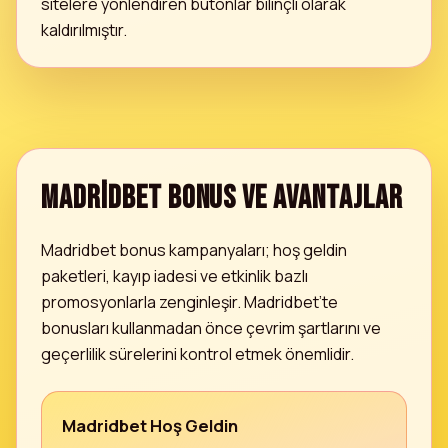
sitelere yönlendiren butonlar bilinçli olarak
kaldırılmıştır.
Madridbet Bonus ve Avantajlar
Madridbet bonus kampanyaları; hoş geldin
paketleri, kayıp iadesi ve etkinlik bazlı
promosyonlarla zenginleşir. Madridbet’te
bonusları kullanmadan önce çevrim şartlarını ve
geçerlilik sürelerini kontrol etmek önemlidir.
Madridbet Hoş Geldin