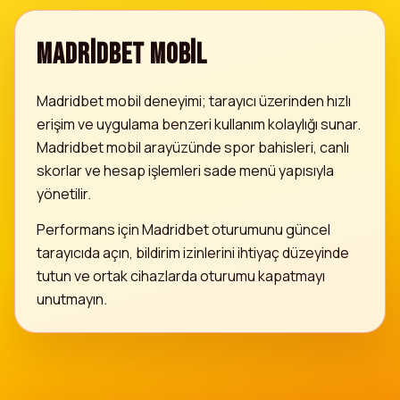
Madridbet Mobil
Madridbet mobil deneyimi; tarayıcı üzerinden hızlı
erişim ve uygulama benzeri kullanım kolaylığı sunar.
Madridbet mobil arayüzünde spor bahisleri, canlı
skorlar ve hesap işlemleri sade menü yapısıyla
yönetilir.
Performans için Madridbet oturumunu güncel
tarayıcıda açın, bildirim izinlerini ihtiyaç düzeyinde
tutun ve ortak cihazlarda oturumu kapatmayı
unutmayın.