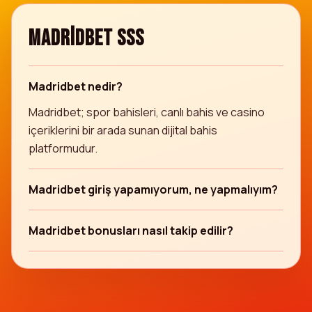
Madridbet SSS
Madridbet nedir?
Madridbet; spor bahisleri, canlı bahis ve casino
içeriklerini bir arada sunan dijital bahis
platformudur.
Madridbet giriş yapamıyorum, ne yapmalıyım?
Madridbet bonusları nasıl takip edilir?