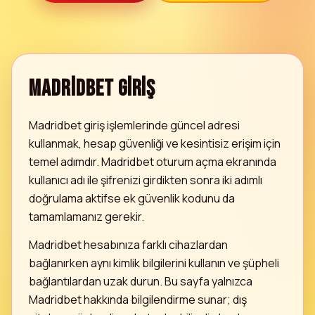
Madridbet Giriş
Madridbet giriş işlemlerinde güncel adresi
kullanmak, hesap güvenliği ve kesintisiz erişim için
temel adımdır. Madridbet oturum açma ekranında
kullanıcı adı ile şifrenizi girdikten sonra iki adımlı
doğrulama aktifse ek güvenlik kodunu da
tamamlamanız gerekir.
Madridbet hesabınıza farklı cihazlardan
bağlanırken aynı kimlik bilgilerini kullanın ve şüpheli
bağlantılardan uzak durun. Bu sayfa yalnızca
Madridbet hakkında bilgilendirme sunar; dış