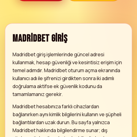
Madridbet Giriş
Madridbet giriş işlemlerinde güncel adresi
kullanmak, hesap güvenliği ve kesintisiz erişim için
temel adımdır. Madridbet oturum açma ekranında
kullanıcı adı ile şifrenizi girdikten sonra iki adımlı
doğrulama aktifse ek güvenlik kodunu da
tamamlamanız gerekir.
Madridbet hesabınıza farklı cihazlardan
bağlanırken aynı kimlik bilgilerini kullanın ve şüpheli
bağlantılardan uzak durun. Bu sayfa yalnızca
Madridbet hakkında bilgilendirme sunar; dış