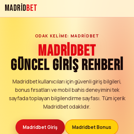
Madrid
bet
ODAK KELIME: MADRIDBET
Madridbet
Güncel Giriş Rehberi
Madridbet kullanıcıları için güvenli giriş bilgileri,
bonus fırsatları ve mobil bahis deneyimini tek
sayfada toplayan bilgilendirme sayfası. Tüm içerik
Madridbet odaklıdır.
Madridbet Giriş
Madridbet Bonus