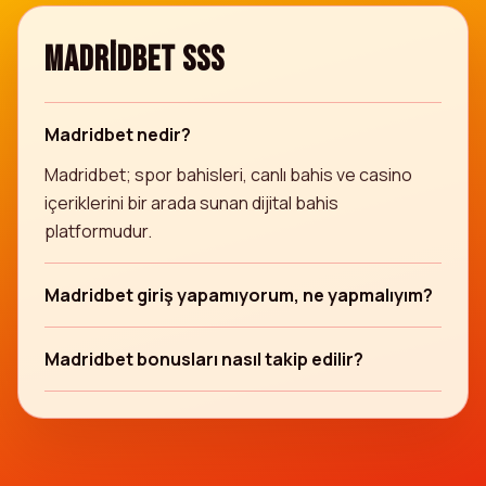
Madridbet SSS
Madridbet nedir?
Madridbet; spor bahisleri, canlı bahis ve casino
içeriklerini bir arada sunan dijital bahis
platformudur.
Madridbet giriş yapamıyorum, ne yapmalıyım?
Madridbet bonusları nasıl takip edilir?