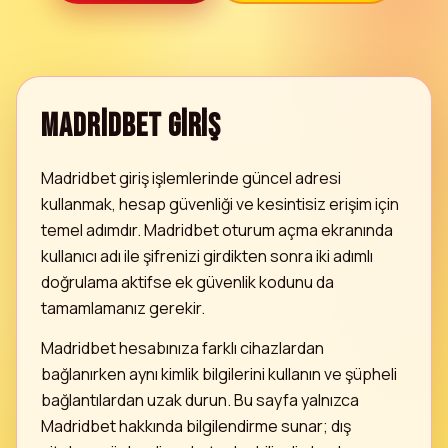
Madridbet Giriş
Madridbet giriş işlemlerinde güncel adresi
kullanmak, hesap güvenliği ve kesintisiz erişim için
temel adımdır. Madridbet oturum açma ekranında
kullanıcı adı ile şifrenizi girdikten sonra iki adımlı
doğrulama aktifse ek güvenlik kodunu da
tamamlamanız gerekir.
Madridbet hesabınıza farklı cihazlardan
bağlanırken aynı kimlik bilgilerini kullanın ve şüpheli
bağlantılardan uzak durun. Bu sayfa yalnızca
Madridbet hakkında bilgilendirme sunar; dış