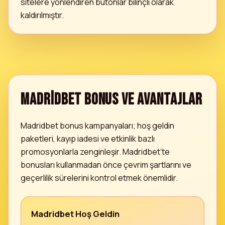
sitelere yönlendiren butonlar bilinçli olarak
kaldırılmıştır.
Madridbet Bonus ve Avantajlar
Madridbet bonus kampanyaları; hoş geldin
paketleri, kayıp iadesi ve etkinlik bazlı
promosyonlarla zenginleşir. Madridbet’te
bonusları kullanmadan önce çevrim şartlarını ve
geçerlilik sürelerini kontrol etmek önemlidir.
Madridbet Hoş Geldin