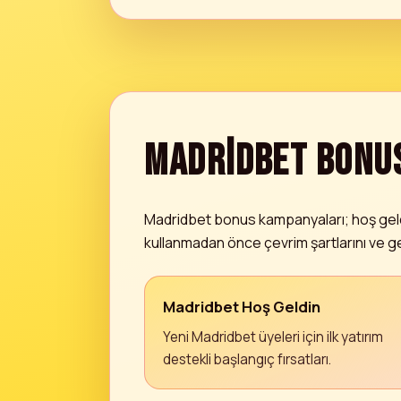
Madridbet Bonus
Madridbet bonus kampanyaları; hoş geldin
kullanmadan önce çevrim şartlarını ve geç
Madridbet Hoş Geldin
Yeni Madridbet üyeleri için ilk yatırım
destekli başlangıç fırsatları.