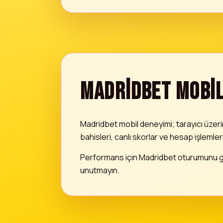
Madridbet Mobi
Madridbet mobil deneyimi; tarayıcı üzeri
bahisleri, canlı skorlar ve hesap işlemler
Performans için Madridbet oturumunu günc
unutmayın.