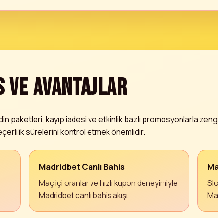
 ve Avantajlar
 paketleri, kayıp iadesi ve etkinlik bazlı promosyonlarla zengi
erlilik sürelerini kontrol etmek önemlidir.
Madridbet Canlı Bahis
Ma
Maç içi oranlar ve hızlı kupon deneyimiyle
Slo
Madridbet canlı bahis akışı.
Ma