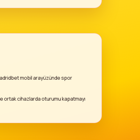
. Madridbet mobil arayüzünde spor
n ve ortak cihazlarda oturumu kapatmayı