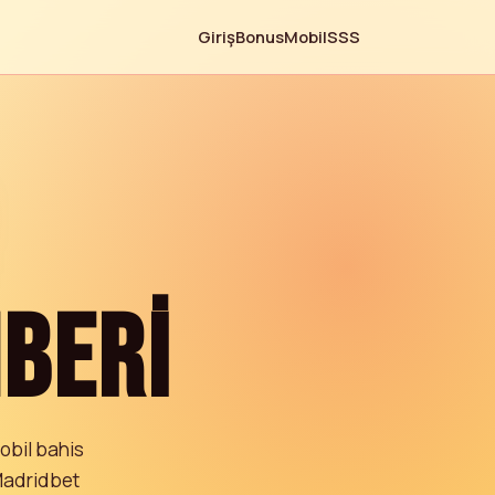
Giriş
Bonus
Mobil
SSS
hberi
mobil bahis
 Madridbet