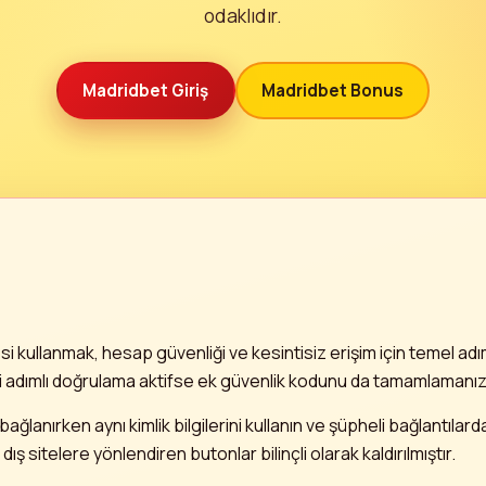
odaklıdır.
Madridbet Giriş
Madridbet Bonus
si kullanmak, hesap güvenliği ve kesintisiz erişim için temel 
ra iki adımlı doğrulama aktifse ek güvenlik kodunu da tamamlamanız
ağlanırken aynı kimlik bilgilerini kullanın ve şüpheli bağlantıla
ş sitelere yönlendiren butonlar bilinçli olarak kaldırılmıştır.