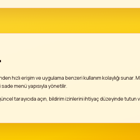
l
nden hızlı erişim ve uygulama benzeri kullanım kolaylığı sunar
i sade menü yapısıyla yönetilir.
el tarayıcıda açın, bildirim izinlerini ihtiyaç düzeyinde tutu