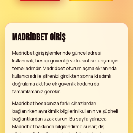
Madridbet Giriş
Madridbet giriş işlemlerinde güncel adresi
kullanmak, hesap güvenliği ve kesintisiz erişim için
temel adımdır. Madridbet oturum açma ekranında
kullanıcı adı ile şifrenizi girdikten sonra iki adımlı
doğrulama aktifse ek güvenlik kodunu da
tamamlamanız gerekir.
Madridbet hesabınıza farklı cihazlardan
bağlanırken aynı kimlik bilgilerini kullanın ve şüpheli
bağlantılardan uzak durun. Bu sayfa yalnızca
Madridbet hakkında bilgilendirme sunar; dış