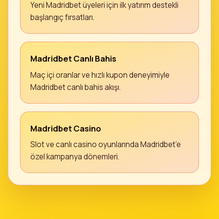
Yeni Madridbet üyeleri için ilk yatırım destekli
başlangıç fırsatları.
Madridbet Canlı Bahis
Maç içi oranlar ve hızlı kupon deneyimiyle
Madridbet canlı bahis akışı.
Madridbet Casino
Slot ve canlı casino oyunlarında Madridbet’e
özel kampanya dönemleri.