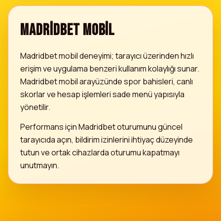
Madridbet Mobil
Madridbet mobil deneyimi; tarayıcı üzerinden hızlı
erişim ve uygulama benzeri kullanım kolaylığı sunar.
Madridbet mobil arayüzünde spor bahisleri, canlı
skorlar ve hesap işlemleri sade menü yapısıyla
yönetilir.
Performans için Madridbet oturumunu güncel
tarayıcıda açın, bildirim izinlerini ihtiyaç düzeyinde
tutun ve ortak cihazlarda oturumu kapatmayı
unutmayın.