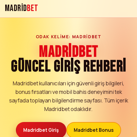
Madrid
bet
ODAK KELIME: MADRIDBET
Madridbet
Güncel Giriş Rehberi
Madridbet kullanıcıları için güvenli giriş bilgileri,
bonus fırsatları ve mobil bahis deneyimini tek
sayfada toplayan bilgilendirme sayfası. Tüm içerik
Madridbet odaklıdır.
Madridbet Giriş
Madridbet Bonus