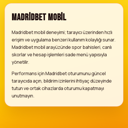
Madridbet Mobil
Madridbet mobil deneyimi; tarayıcı üzerinden hızlı
erişim ve uygulama benzeri kullanım kolaylığı sunar.
Madridbet mobil arayüzünde spor bahisleri, canlı
skorlar ve hesap işlemleri sade menü yapısıyla
yönetilir.
Performans için Madridbet oturumunu güncel
tarayıcıda açın, bildirim izinlerini ihtiyaç düzeyinde
tutun ve ortak cihazlarda oturumu kapatmayı
unutmayın.