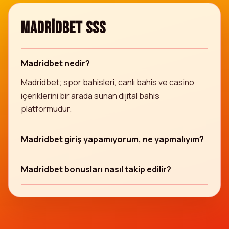
Madridbet SSS
Madridbet nedir?
Madridbet; spor bahisleri, canlı bahis ve casino
içeriklerini bir arada sunan dijital bahis
platformudur.
Madridbet giriş yapamıyorum, ne yapmalıyım?
Madridbet bonusları nasıl takip edilir?