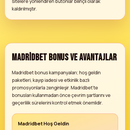
sitelere yönlendiren butonlar bilinçli olarak
kaldırılmıştır.
Madridbet Bonus ve Avantajlar
Madridbet bonus kampanyaları; hoş geldin
paketleri, kayıp iadesi ve etkinlik bazlı
promosyonlarla zenginleşir. Madridbet’te
bonusları kullanmadan önce çevrim şartlarını ve
geçerlilik sürelerini kontrol etmek önemlidir.
Madridbet Hoş Geldin