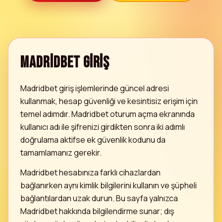
Madridbet Giriş
Madridbet giriş işlemlerinde güncel adresi
kullanmak, hesap güvenliği ve kesintisiz erişim için
temel adımdır. Madridbet oturum açma ekranında
kullanıcı adı ile şifrenizi girdikten sonra iki adımlı
doğrulama aktifse ek güvenlik kodunu da
tamamlamanız gerekir.
Madridbet hesabınıza farklı cihazlardan
bağlanırken aynı kimlik bilgilerini kullanın ve şüpheli
bağlantılardan uzak durun. Bu sayfa yalnızca
Madridbet hakkında bilgilendirme sunar; dış