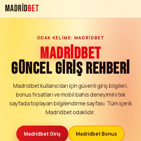
Madrid
bet
ODAK KELIME: MADRIDBET
Madridbet
Güncel Giriş Rehberi
Madridbet kullanıcıları için güvenli giriş bilgileri,
bonus fırsatları ve mobil bahis deneyimini tek
sayfada toplayan bilgilendirme sayfası. Tüm içerik
Madridbet odaklıdır.
Madridbet Giriş
Madridbet Bonus