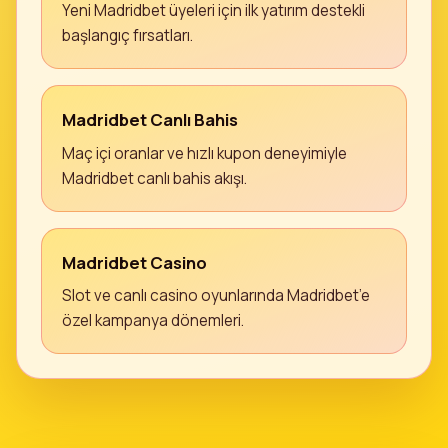
Yeni Madridbet üyeleri için ilk yatırım destekli
başlangıç fırsatları.
Madridbet Canlı Bahis
Maç içi oranlar ve hızlı kupon deneyimiyle
Madridbet canlı bahis akışı.
Madridbet Casino
Slot ve canlı casino oyunlarında Madridbet’e
özel kampanya dönemleri.