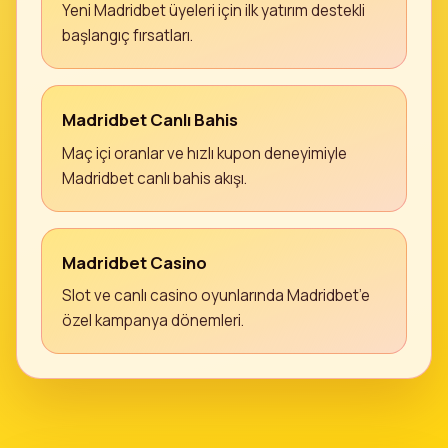
Yeni Madridbet üyeleri için ilk yatırım destekli
başlangıç fırsatları.
Madridbet Canlı Bahis
Maç içi oranlar ve hızlı kupon deneyimiyle
Madridbet canlı bahis akışı.
Madridbet Casino
Slot ve canlı casino oyunlarında Madridbet’e
özel kampanya dönemleri.