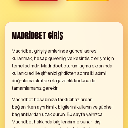
Madridbet Giriş
Madridbet giriş işlemlerinde güncel adresi
kullanmak, hesap güvenliği ve kesintisiz erişim için
temel adımdır. Madridbet oturum açma ekranında
kullanıcı adı ile şifrenizi girdikten sonra iki adımlı
doğrulama aktifse ek güvenlik kodunu da
tamamlamanız gerekir.
Madridbet hesabınıza farklı cihazlardan
bağlanırken aynı kimlik bilgilerini kullanın ve şüpheli
bağlantılardan uzak durun. Bu sayfa yalnızca
Madridbet hakkında bilgilendirme sunar; dış