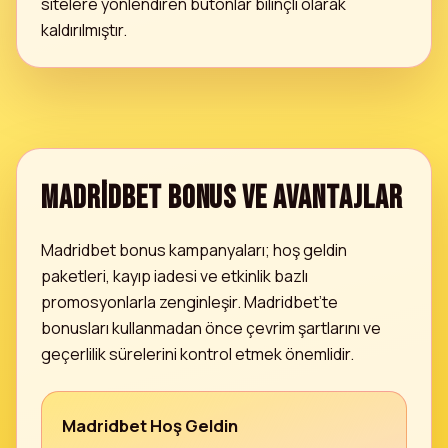
sitelere yönlendiren butonlar bilinçli olarak
kaldırılmıştır.
Madridbet Bonus ve Avantajlar
Madridbet bonus kampanyaları; hoş geldin
paketleri, kayıp iadesi ve etkinlik bazlı
promosyonlarla zenginleşir. Madridbet’te
bonusları kullanmadan önce çevrim şartlarını ve
geçerlilik sürelerini kontrol etmek önemlidir.
Madridbet Hoş Geldin