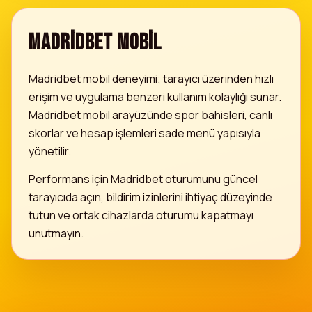
Madridbet Mobil
Madridbet mobil deneyimi; tarayıcı üzerinden hızlı
erişim ve uygulama benzeri kullanım kolaylığı sunar.
Madridbet mobil arayüzünde spor bahisleri, canlı
skorlar ve hesap işlemleri sade menü yapısıyla
yönetilir.
Performans için Madridbet oturumunu güncel
tarayıcıda açın, bildirim izinlerini ihtiyaç düzeyinde
tutun ve ortak cihazlarda oturumu kapatmayı
unutmayın.