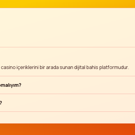
casino içeriklerini bir arada sunan dijital bahis platformudur.
pmalıyım?
?