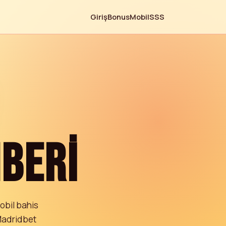
Giriş
Bonus
Mobil
SSS
hberi
mobil bahis
 Madridbet