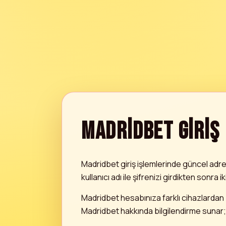
Madridbet Giriş
Madridbet giriş işlemlerinde güncel adre
kullanıcı adı ile şifrenizi girdikten son
Madridbet hesabınıza farklı cihazlardan b
Madridbet hakkında bilgilendirme sunar; dı