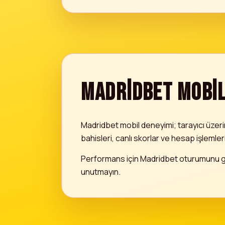
Madridbet Mobi
Madridbet mobil deneyimi; tarayıcı üzeri
bahisleri, canlı skorlar ve hesap işlemler
Performans için Madridbet oturumunu günc
unutmayın.