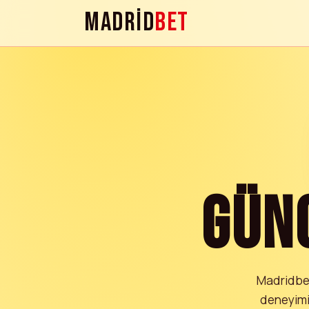
Madrid
bet
Günc
Madridbet 
deneyimin