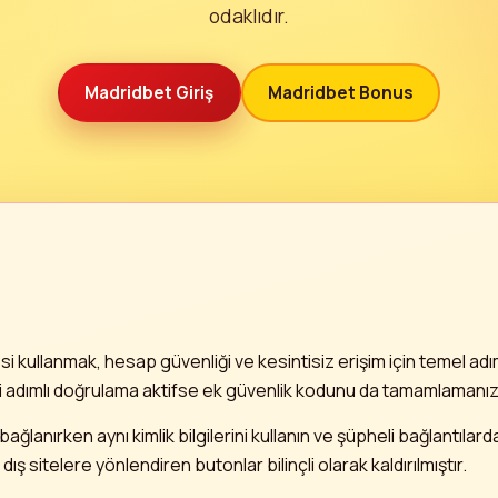
odaklıdır.
Madridbet Giriş
Madridbet Bonus
si kullanmak, hesap güvenliği ve kesintisiz erişim için temel 
ra iki adımlı doğrulama aktifse ek güvenlik kodunu da tamamlamanız
ağlanırken aynı kimlik bilgilerini kullanın ve şüpheli bağlantıla
ş sitelere yönlendiren butonlar bilinçli olarak kaldırılmıştır.