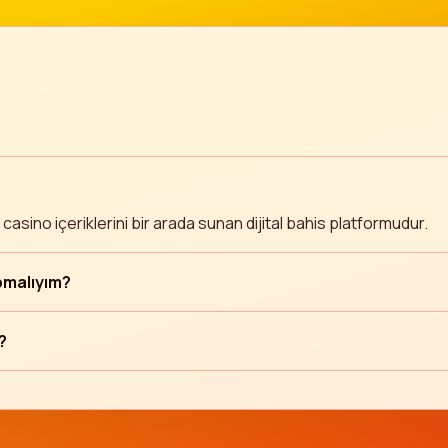
casino içeriklerini bir arada sunan dijital bahis platformudur.
pmalıyım?
?