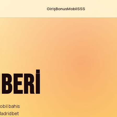
Giriş
Bonus
Mobil
SSS
hberi
mobil bahis
 Madridbet