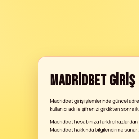
Madridbet Giriş
Madridbet giriş işlemlerinde güncel adre
kullanıcı adı ile şifrenizi girdikten son
Madridbet hesabınıza farklı cihazlardan b
Madridbet hakkında bilgilendirme sunar; dı