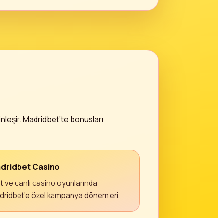
nleşir. Madridbet’te bonusları
dridbet Casino
t ve canlı casino oyunlarında
dridbet’e özel kampanya dönemleri.