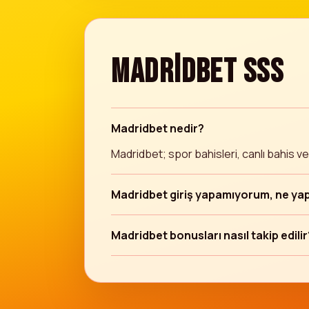
Madridbet SSS
Madridbet nedir?
Madridbet; spor bahisleri, canlı bahis ve 
Madridbet giriş yapamıyorum, ne ya
Madridbet bonusları nasıl takip edilir