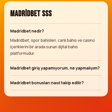
Madridbet SSS
Madridbet nedir?
Madridbet; spor bahisleri, canlı bahis ve casino
içeriklerini bir arada sunan dijital bahis
platformudur.
Madridbet giriş yapamıyorum, ne yapmalıyım?
Madridbet bonusları nasıl takip edilir?