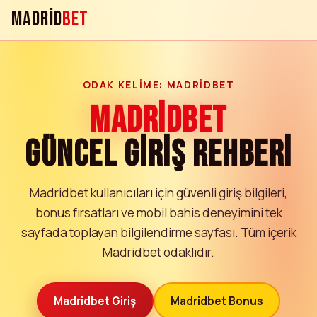
Madrid
bet
ODAK KELIME: MADRIDBET
Madridbet
Güncel Giriş Rehberi
Madridbet kullanıcıları için güvenli giriş bilgileri,
bonus fırsatları ve mobil bahis deneyimini tek
sayfada toplayan bilgilendirme sayfası. Tüm içerik
Madridbet odaklıdır.
Madridbet Giriş
Madridbet Bonus