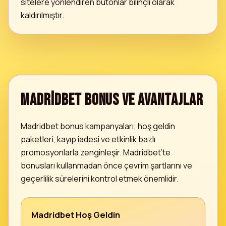
sitelere yönlendiren butonlar bilinçli olarak
kaldırılmıştır.
Madridbet Bonus ve Avantajlar
Madridbet bonus kampanyaları; hoş geldin
paketleri, kayıp iadesi ve etkinlik bazlı
promosyonlarla zenginleşir. Madridbet’te
bonusları kullanmadan önce çevrim şartlarını ve
geçerlilik sürelerini kontrol etmek önemlidir.
Madridbet Hoş Geldin