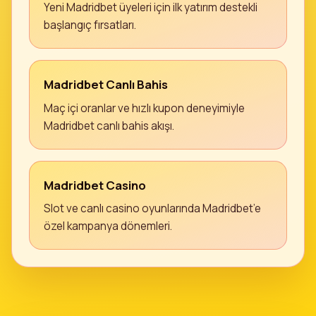
Yeni Madridbet üyeleri için ilk yatırım destekli
başlangıç fırsatları.
Madridbet Canlı Bahis
Maç içi oranlar ve hızlı kupon deneyimiyle
Madridbet canlı bahis akışı.
Madridbet Casino
Slot ve canlı casino oyunlarında Madridbet’e
özel kampanya dönemleri.