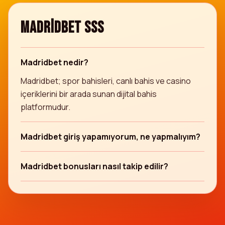
Madridbet SSS
Madridbet nedir?
Madridbet; spor bahisleri, canlı bahis ve casino
içeriklerini bir arada sunan dijital bahis
platformudur.
Madridbet giriş yapamıyorum, ne yapmalıyım?
Madridbet bonusları nasıl takip edilir?