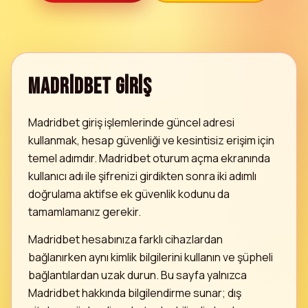
Madridbet Giriş
Madridbet giriş işlemlerinde güncel adresi
kullanmak, hesap güvenliği ve kesintisiz erişim için
temel adımdır. Madridbet oturum açma ekranında
kullanıcı adı ile şifrenizi girdikten sonra iki adımlı
doğrulama aktifse ek güvenlik kodunu da
tamamlamanız gerekir.
Madridbet hesabınıza farklı cihazlardan
bağlanırken aynı kimlik bilgilerini kullanın ve şüpheli
bağlantılardan uzak durun. Bu sayfa yalnızca
Madridbet hakkında bilgilendirme sunar; dış